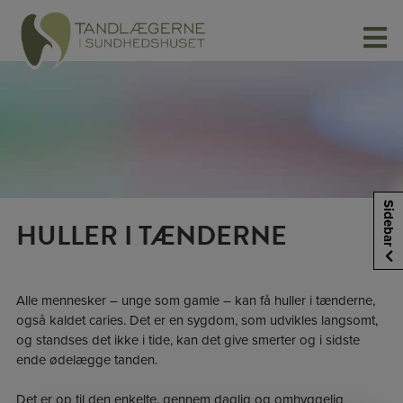
Hop
til
indholdet
Sidebar
HULLER I TÆNDERNE
Alle mennesker – unge som gamle – kan få huller i tænderne,
også kaldet caries. Det er en sygdom, som udvikles langsomt,
og standses det ikke i tide, kan det give smerter og i sidste
ende ødelægge tanden.​
Det er op til den enkelte, gennem daglig og omhyggelig