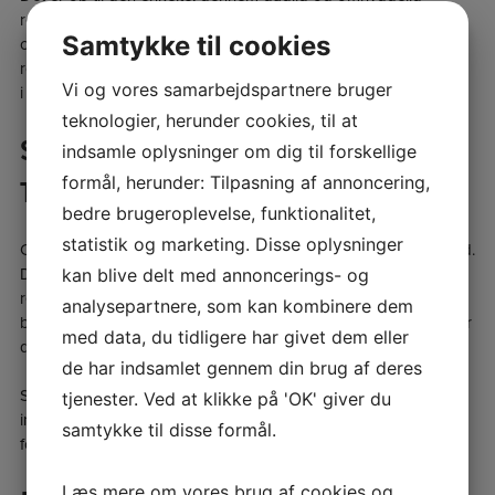
rengøring af tænderne med fluortandpasta, at forebygge
Samtykke til cookies
caries, men vi anbefaler også regelmæssigt eftersyn og
røntgenbilleder hos tandlægen, så vi kan tage eventuelle huller
Vi og vores samarbejdspartnere bruger
i opløbet.​
teknologier, herunder cookies, til at
SÅDAN OPSTÅR HULLER I
indsamle oplysninger om dig til forskellige
formål, herunder: Tilpasning af annoncering,
TÆNDERNE
bedre brugeroplevelse, funktionalitet,
statistik og marketing. Disse oplysninger
Caries opstår, når bakterier og sukker er til stede på samme tid.
kan blive delt med annoncerings- og
Der er altid bakterier i munden, og hvis de ikke fjernes
regelmæssigt bliver de til belægninger. Når sukkeret optages i
analysepartnere, som kan kombinere dem
belægningen omdanner bakterierne sukkeret til syre. Og det er
med data, du tidligere har givet dem eller
denne syre, der forårsager huller i tænderne .​
de har indsamlet gennem din brug af deres
Så er man ikke omhyggelig med tandbørsten og samtidig
tjenester. Ved at klikke på 'OK' giver du
indtager meget sukkerholdig mad og drikke, er der stor risiko
samtykke til disse formål.
for at få huller i tænderne.​
Læs mere om vores brug af cookies og