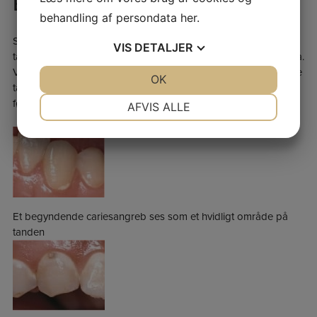
ER UHELDET UDE
behandling af persondata
her
.
Skulle du alligevel få et hul i en tand, kan vi sørge for den rette
VIS
DETALJER
tandbehandling på vores tandklinik i Sundhedshuset Fredericia.​
Vi kan fjerne hullet i tanden, og med en plastfyldning genskabe
JA
NEJ
OK
JA
NEJ
tandens struktur, så den både føles og ser ud, som den gjorde
NØDVENDIGE
PRÆFERENCER
før.​
AFVIS ALLE
JA
NEJ
JA
NEJ
MARKETING
STATISTIK
Et begyndende cariesangreb ses som et hvidligt område på
tanden