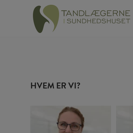
Hop
til
indholdet
HVEM ER VI?