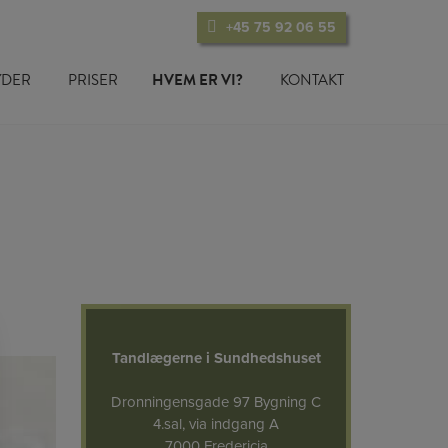
+45 75 92 06 55
BYDER
PRISER
HVEM ER VI?
KONTAKT
Tandlægerne i Sundhedshuset
Dronningensgade 97 Bygning C
4.sal, via indgang A
7000 Fredericia