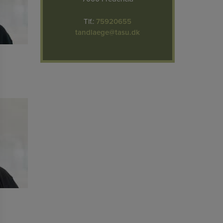
Tlf.:
75920655
tandlaege@tasu.dk