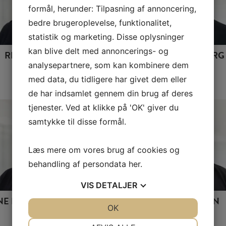
formål, herunder: Tilpasning af annoncering,
bedre brugeroplevelse, funktionalitet,
statistik og marketing. Disse oplysninger
kan blive delt med annoncerings- og
RENÉ THOMSEN
STINA JUHL-BERG
analysepartnere, som kan kombinere dem
TANDLÆGE
TANDLÆGE
med data, du tidligere har givet dem eller
de har indsamlet gennem din brug af deres
tjenester. Ved at klikke på 'OK' giver du
samtykke til disse formål.
Læs mere om vores brug af cookies og
behandling af persondata
her
.
VIS
DETALJER
NE KONGSTED JENSEN
TINA THOMSEN
JA
NEJ
OK
JA
NEJ
TANDPLEJER
SEKRETÆR
NØDVENDIGE
PRÆFERENCER